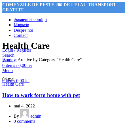
COMENZILE DE PESTE 200 DE LEI AU TRANSPORT
GRATUIT
Termeni și condiții
Acasa
Contact
Magazin
Despre noi
COMENZILE DE PESTE 200 DE LEI AU TRANSPORT
Contact
GRATUIT
Health Care
Login / Register
Search
Home
»
Archive by Category "Health Care"
Wishlist
0
items
/
0,00
lei
Menu
04
mai
0
items
0,00
lei
Health Care
How to work form home with pet
mai 4, 2022
By
admin
0
comments