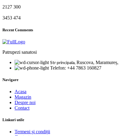
2127
300
3453
474
Recent Comments
Patrupezi sanatosi
Str principala,
Ruscova, Maramureș,
Telefon: +44 7863 160827
Navigare
Acasa
Magazin
Despre noi
Contact
Linkuri utile
Termeni și condiții