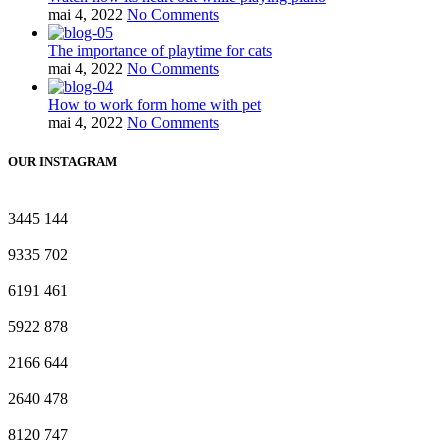
mai 4, 2022
No Comments
The importance of playtime for cats
mai 4, 2022
No Comments
How to work form home with pet
mai 4, 2022
No Comments
OUR INSTAGRAM
3445
144
9335
702
6191
461
5922
878
2166
644
2640
478
8120
747