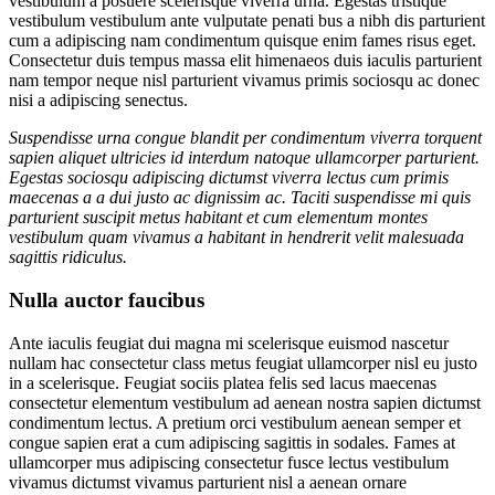
vestibulum a posuere scelerisque viverra urna. Egestas tristique
vestibulum vestibulum ante vulputate penati bus a nibh dis parturient
cum a adipiscing nam condimentum quisque enim fames risus eget.
Consectetur duis tempus massa elit himenaeos duis iaculis parturient
nam tempor neque nisl parturient vivamus primis sociosqu ac donec
nisi a adipiscing senectus.
Suspendisse urna congue blandit per condimentum viverra torquent
sapien aliquet ultricies id interdum natoque ullamcorper parturient.
Egestas sociosqu adipiscing dictumst viverra lectus cum primis
maecenas a a dui justo ac dignissim ac. Taciti suspendisse mi quis
parturient suscipit metus habitant et cum elementum montes
vestibulum quam vivamus a habitant in hendrerit velit malesuada
sagittis ridiculus.
Nulla auctor faucibus
Ante iaculis feugiat dui magna mi scelerisque euismod nascetur
nullam hac consectetur class metus feugiat ullamcorper nisl eu justo
in a scelerisque. Feugiat sociis platea felis sed lacus maecenas
consectetur elementum vestibulum ad aenean nostra sapien dictumst
condimentum lectus. A pretium orci vestibulum aenean semper et
congue sapien erat a cum adipiscing sagittis in sodales. Fames at
ullamcorper mus adipiscing consectetur fusce lectus vestibulum
vivamus dictumst vivamus parturient nisl a aenean ornare