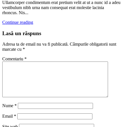
Ullamcorper condimentum erat pretium velit at ut a nunc id a adeu
vestibulum nibh urna nam consequat erat molestie lacinia
rhoncus. Nis...
Continue reading
Lasă un răspuns
Adresa ta de email nu va fi publicată.
Câmpurile obligatorii sunt
marcate cu
*
Comentariu
*
Nume
*
Email
*
Site web