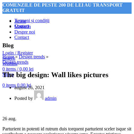
COMENZILE DE PESTE 200 DE LEI AU TRANSPORT
GRATUIT
Termeni și condiții
Acasa
Contact
Magazin
Despre noi
COMENZILE DE PESTE 200 DE LEI AU TRANSPORT
Contact
GRATUIT
Blog
Login / Register
Home
»
Design trends
»
Search
Design trends
Wishlist
0
items
/
0,00
lei
The big design: Wall likes pictures
Menu
0
items
0,00
lei
august 26, 2021
Posted by
admin
26
aug.
Parturient in potenti id rutrum duis torquent parturient sceler isque sit