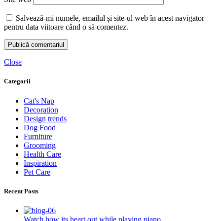
Salvează-mi numele, emailul și site-ul web în acest navigator
pentru data viitoare când o să comentez.
Close
Categorii
Cat's Nap
Decoration
Design trends
Dog Food
Furniture
Grooming
Health Care
Inspiration
Pet Care
Recent Posts
Watch how its heart out while playing piano